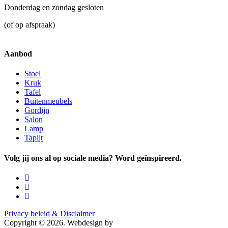
Donderdag en zondag gesloten
(of op afspraak)
Aanbod
Stoel
Kruk
Tafel
Buitenmeubels
Gordijn
Salon
Lamp
Tapijt
Volg jij ons al op sociale media? Word geïnspireerd.
Privacy beleid & Disclaimer
Copyright © 2026. Webdesign by
Puzzle